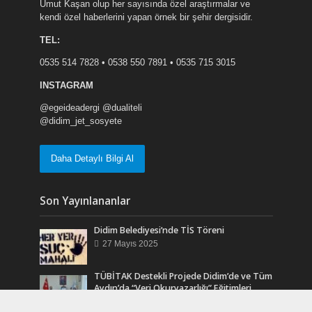
Umut Kaşan olup her sayısında özel araştırmalar ve
kendi özel haberlerini yapan örnek bir şehir dergisidir.
TEL:
0535 514 7828 • 0538 550 7891 • 0535 715 3015
INSTAGRAM
@egeideadergi @dualiteli
@didim_jet_sosyete
Daha Detaylı Bilgi Al
Son Yayınlananlar
Didim Belediyesi’nde TİS Töreni
27 Mayıs 2025
TÜBİTAK Destekli Projede Didim’de ve Tüm
Aydın’da “Veri Okuryazarlığı” Eğitimleri
Başlıyor.