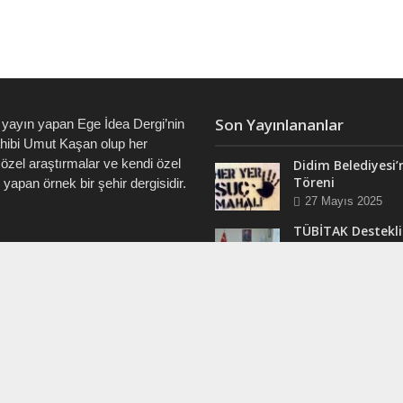
Son Yayınlananlar
 yayın yapan Ege İdea Dergi’nin
ahibi Umut Kaşan olup her
özel araştırmalar ve kendi özel
Didim Belediyesi’
Töreni
i yapan örnek bir şehir dergisidir.
27 Mayıs 2025
TÜBİTAK Destekli
Didim’de ve Tüm 
7828 • 0538 550 7891 • 0535
“Veri Okuryazarlı
Eğitimleri Başlıyo
12 Mart 2025
RAM
Efsane Muhtar “B
ergi @dualiteli
Aşık” Vefatının Bi
t_sosyete
Yılında Unutulma
24 Kasım 2024