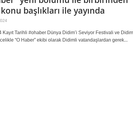
ı konu başlıkları ile yayında
MA “ 10 Numara Sportif Didim ‘in Maç Kombineleri DİHAD’a emanet”
2024
isi düzenlediği bir basın toplantısı ile Halk için Ekonomi Paketi’ni basına 
 Kayıt Tarihli #ohaber Dünya Didim’i Seviyor Festivali ve Didim
 Basın Açıklamasıdır
celikle “O Haber” ekibi olarak Didimli vatandaşlardan gerek...
LDİ !!!