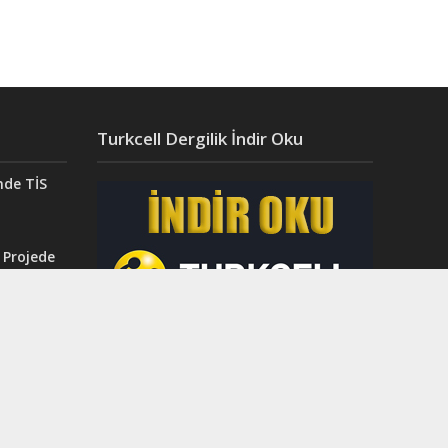
Turkcell Dergilik İndir Oku
nde TİS
 Projede
Aydın’da
ğı”
r.
ahri
rinci
dı