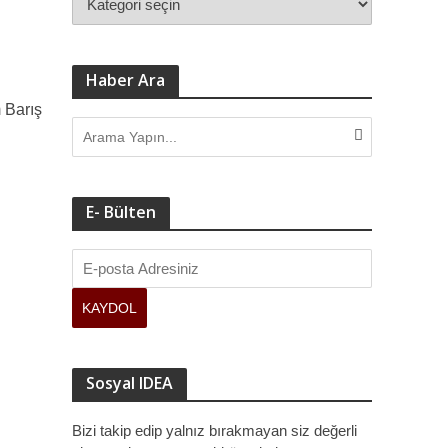
ve kamuoyuna sundu.
Haber Ara
 Barış
E- Bülten
Sosyal IDEA
Bizi takip edip yalnız bırakmayan siz değerli