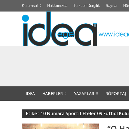
Kurumsal
Hakkımızda
Turkcell Dergilik
Sayılar
Hür
Didim Belediyesi
TÜBİTAK Destekli 
Efsane Muhtar “Ba
IDEA
HABERLER
YAZARLAR
RÖPORTAJ
Akıl Tutulması
Didim Kibele Kadı
Etiket 10 Numara Sportif Efeler 09 Futbol Kul
Bir insanın bir d
“O Ha