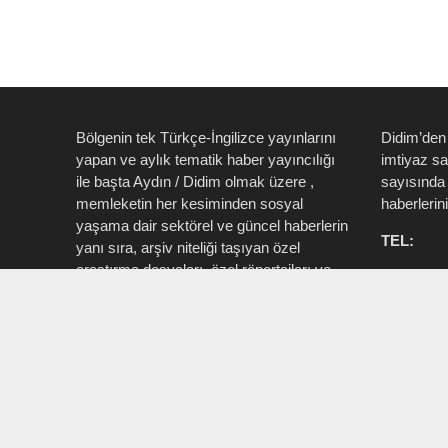
Bölgenin tek Türkçe-İngilizce yayınlarını
Didim’den
yapan ve aylık tematik haber yayıncılığı
imtiyaz s
ile başta Aydın / Didim olmak üzere ,
sayısında 
memleketin her kesiminden sosyal
haberlerin
yaşama dair sektörel ve güncel haberlerin
TEL:
yanı sıra, arşiv niteliği taşıyan özel
araştırma dosyaları, özel röportajları ve
0535 514 
tüm zengin içeriği ile birlikte şahıs, kamu
715 3015
resmi ve özel kurum ve işletmelere ait ”
Aktüel, Magazin, Turizm, Spor, Sanat,
INSTAG
Moda ” konu başlıkları ile Ege İdea Dergi
@egeidead
(@egeideadergi) yerel yayıncılık önderliği
@didim_je
yapar.
Sorumlu : Umut Kaşan @dualiteli